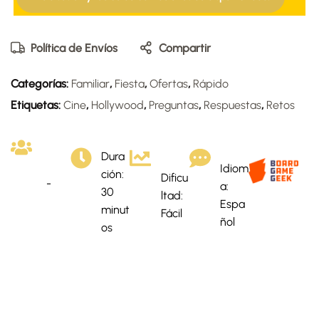
Política de Envíos
Compartir
Categorías:
Familiar
,
Fiesta
,
Ofertas
,
Rápido
Etiquetas:
Cine
,
Hollywood
,
Preguntas
,
Respuestas
,
Retos
Dura
Idiom
ción:
Dificu
-
a:
30
ltad:
Espa
minut
Fácil
ñol
os