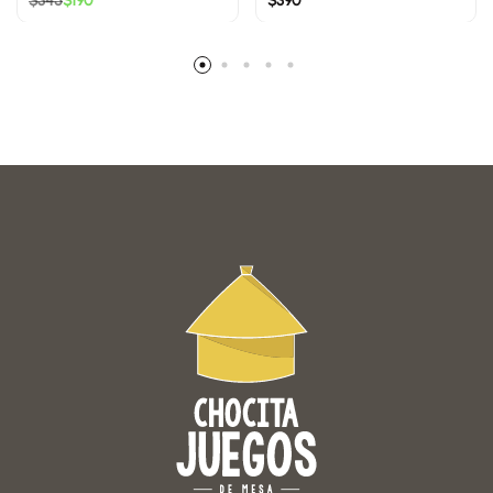
$
345
$
190
$
390