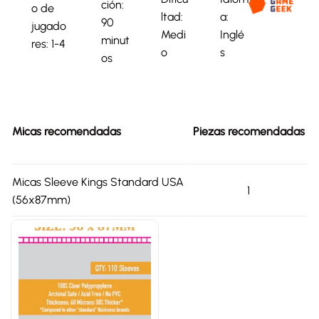
ción:
o de
ltad:
a:
90
jugado
Medi
Inglé
minut
res: 1-4
o
s
os
Micas recomendadas
Piezas recomendadas
Micas Sleeve Kings Standard USA
1
(56x87mm)