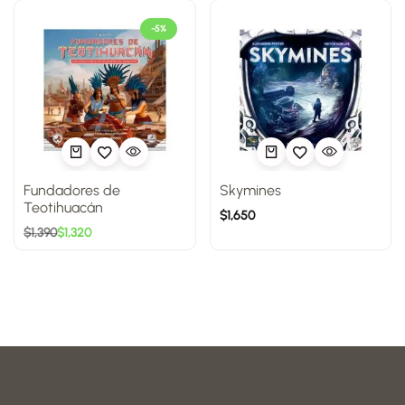
-5%
Fundadores de
Skymines
Teotihuacán
$
1,650
$
1,390
$
1,320