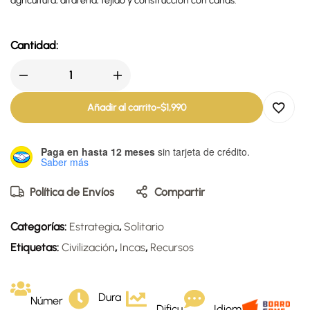
agricultura, alfarería, tejido y construcción con cañas.
Cantidad:
Añadir al carrito
-
$
1,990
Paga en hasta 12 meses
sin tarjeta de crédito.
Saber más
Política de Envíos
Compartir
Categorías:
Estrategia
,
Solitario
Etiquetas:
Civilización
,
Incas
,
Recursos
Dura
Númer
Dificu
Idiom