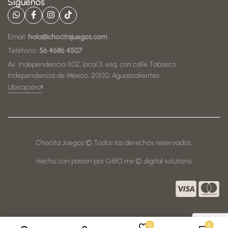
Síguenos
Email:
hola@chocitajuegos.com
Teléfono:
56 4686 4507
Av. Independencia 1102, local 3, esq. con calle Tabasco,
Independencia de México, 20130, Aguascalientes
Ubicación
Chocita Juegos © Todos los derechos reservados.
Hecho con pasión por GIBO.mx © digital solutions
0
0