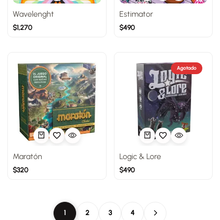
Wavelenght
Estimator
$
1,270
$
490
Agotado
Maratón
Logic & Lore
$
320
$
490
1
2
3
4