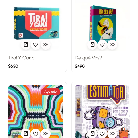
Tira! Y Gana
De qué Vas?
$
650
$
490
Agotado