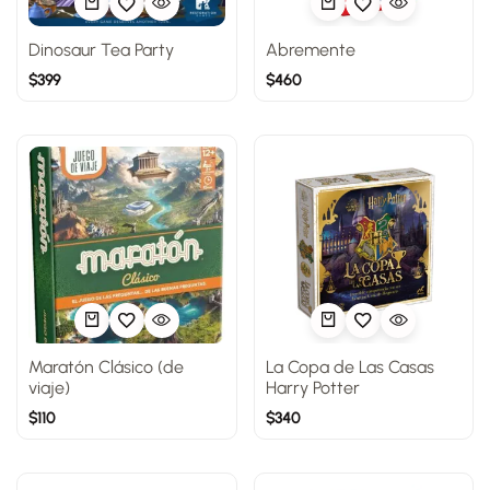
Dinosaur Tea Party
Abremente
$
399
$
460
Maratón Clásico (de
La Copa de Las Casas
viaje)
Harry Potter
$
110
$
340