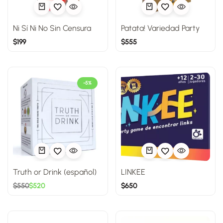
Ni Sí Ni No Sin Censura
Patata! Variedad Party
$
199
$
555
-5%
Truth or Drink (español)
LINKEE
$
550
$
520
$
650