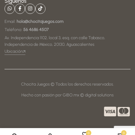
Síguenos
Email:
hola@chocitajuegos.com
Teléfono:
56 4686 4507
Av. Independencia 1102, local 3, esq. con calle Tabasco,
Independencia de México, 20130, Aguascalientes
Ubicación
Chocita Juegos © Todos los derechos reservados.
Hecho con pasión por GIBO.mx © digital solutions
0
0