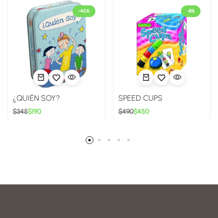
-45%
-8%
¿QUIÉN SOY?
SPEED CUPS
$
345
$
190
$
490
$
450