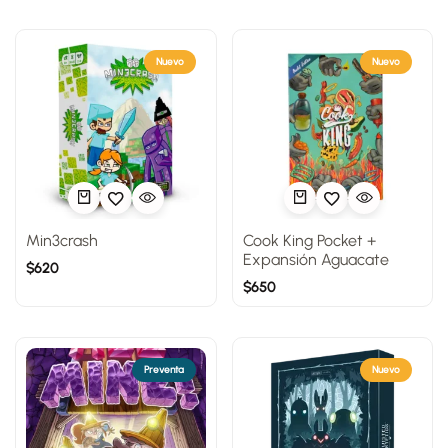
Nuevo
Nuevo
Min3crash
Cook King Pocket +
Expansión Aguacate
$
620
$
650
Preventa
Nuevo