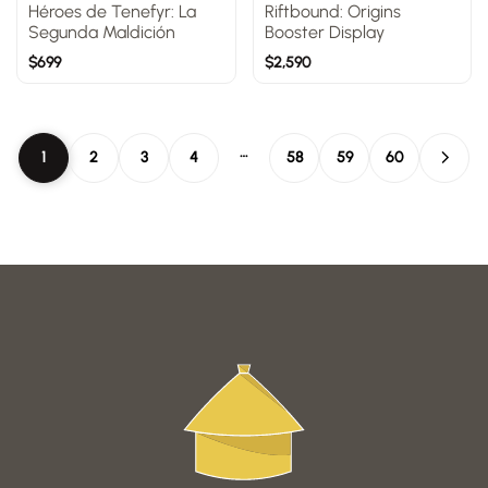
Héroes de Tenefyr: La
Riftbound: Origins
Segunda Maldición
Booster Display
$
699
$
2,590
…
1
2
3
4
58
59
60