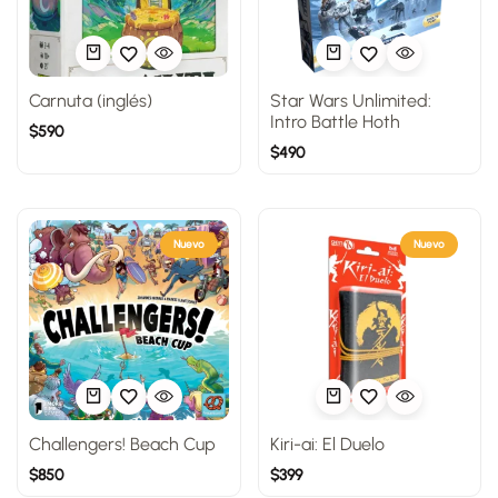
Carnuta (inglés)
Star Wars Unlimited:
Intro Battle Hoth
$
590
$
490
Nuevo
Nuevo
Challengers! Beach Cup
Kiri-ai: El Duelo
$
850
$
399