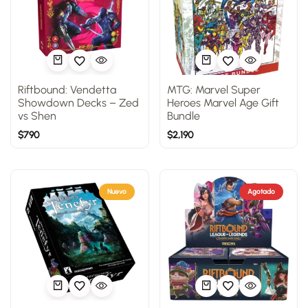
Riftbound: Vendetta
MTG: Marvel Super
Showdown Decks – Zed
Heroes Marvel Age Gift
vs Shen
Bundle
$
790
$
2,190
Nuevo
Agotado