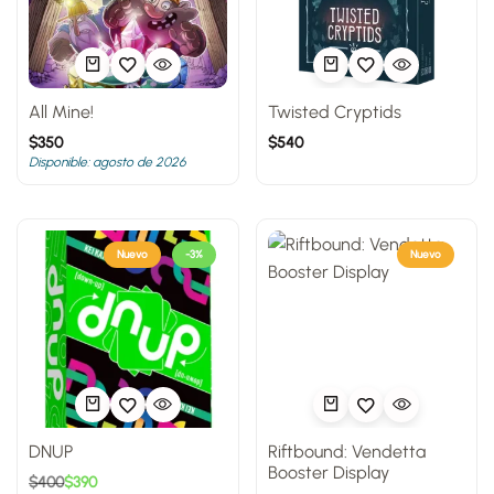
All Mine!
Twisted Cryptids
$
350
$
540
Disponible: agosto de 2026
Nuevo
-3%
Nuevo
DNUP
Riftbound: Vendetta
Booster Display
$
400
$
390