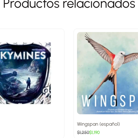
Productos relacionados
Wingspan (español)
$
1,250
$
1,190