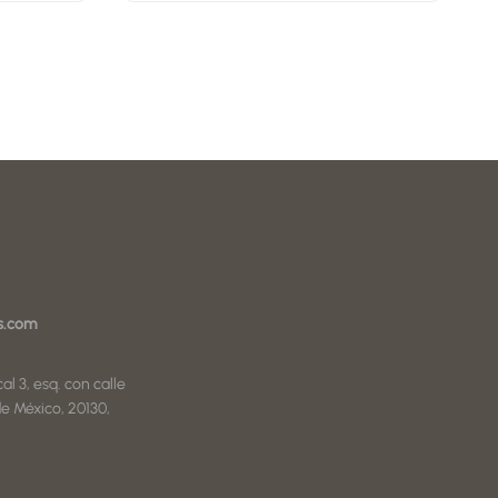
s.com
al 3, esq. con calle
e México, 20130,