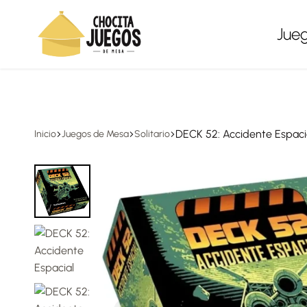
Envíos a todo México, gratis en compras desde $1,500
Jue
Chocita
Juegos
Juegos
de
mesa
DECK 52: Accidente Espaci
Inicio
Juegos de Mesa
Solitario
para
todas
las
edades