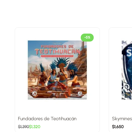
-5%
Fundadores de Teotihuacán
Skymines
$
1,390
$
1,320
$
1,650