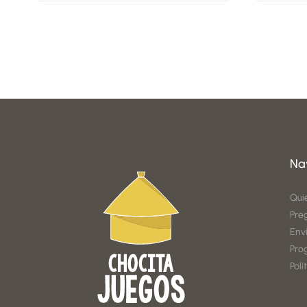
Na
Qui
Pre
Env
Pro
Polí