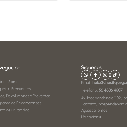
Síguenos
vegación
énes Somos
Email:
hola@chocitajuego
guntas Frecuentes
Teléfono:
56 4686 4507
íos, Devoluciones y Preventas
Av. Independencia 1102, loc
grama de Recompensas
Tabasco, Independencia d
tica de Privacidad
Aguascalientes
Ubicación