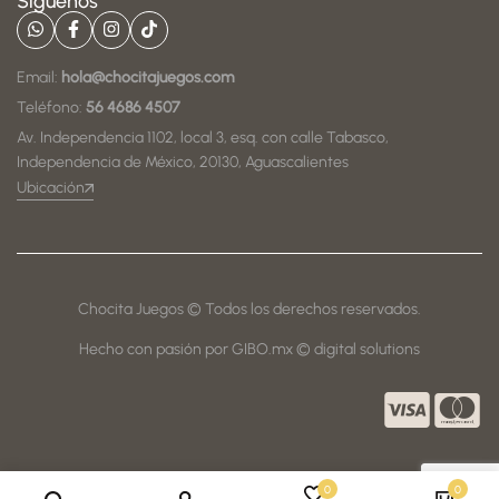
Síguenos
Email:
hola@chocitajuegos.com
Teléfono:
56 4686 4507
Av. Independencia 1102, local 3, esq. con calle Tabasco,
Independencia de México, 20130, Aguascalientes
Ubicación
Chocita Juegos © Todos los derechos reservados.
Hecho con pasión por GIBO.mx © digital solutions
0
0