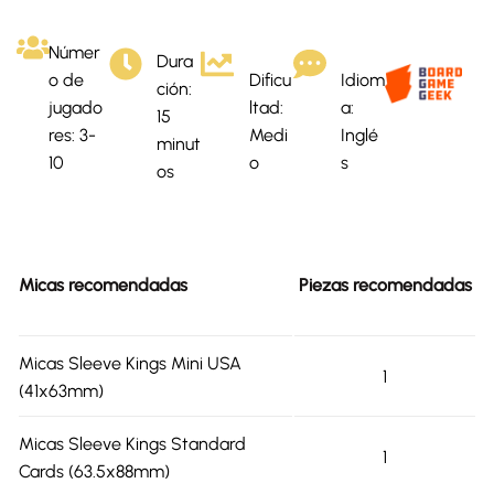
Númer
Dura
o de
Dificu
Idiom
ción:
jugado
ltad:
a:
15
res: 3-
Medi
Inglé
minut
10
o
s
os
Micas recomendadas
Piezas recomendadas
Micas Sleeve Kings Mini USA
1
(41x63mm)
Micas Sleeve Kings Standard
1
Cards (63.5x88mm)