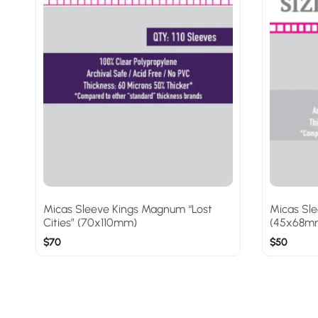
Micas Sleeve Kings Magnum “Lost
Micas Sle
Cities” (70x110mm)
(45x68m
$
70
$
50