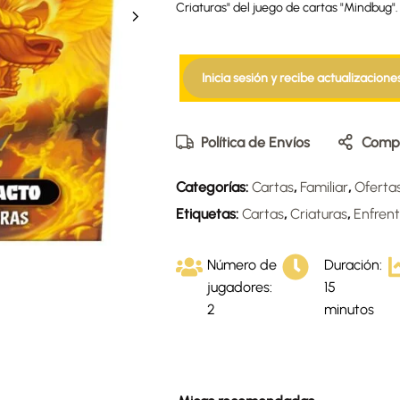
Criaturas" del juego de cartas "Mindbug".
Inicia sesión y recibe actualizacione
Política de Envíos
Compa
Categorías:
Cartas
,
Familiar
,
Oferta
Etiquetas:
Cartas
,
Criaturas
,
Enfren
Número de
Duración:
jugadores:
15
2
minutos