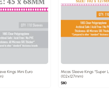
eve Kings Mini Euro
Micas Sleeve Kings “Super L
m)
(102x127mm)
$
80