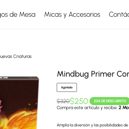
gos de Mesa
Micas y Accesorios
Contá
uevas Criaturas
Mindbug Primer Con
Agotado
$
250
$
320
22% DE DESCUENTO
Compra este artículo y recibe:
2 Mo
Amplía la diversión y las posibilidades d