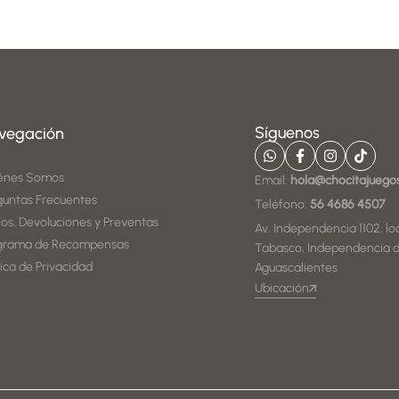
Síguenos
vegación
énes Somos
Email:
hola@chocitajuego
guntas Frecuentes
Teléfono:
56 4686 4507
íos, Devoluciones y Preventas
Av. Independencia 1102, loc
grama de Recompensas
Tabasco, Independencia d
tica de Privacidad
Aguascalientes
Ubicación