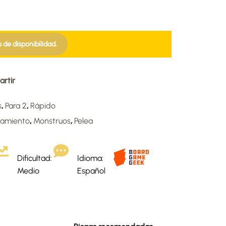
s de disponibilidad.
rtir
s
,
Para 2
,
Rápido
tamiento
,
Monstruos
,
Pelea
Dificultad:
Idioma:
Medio
Español