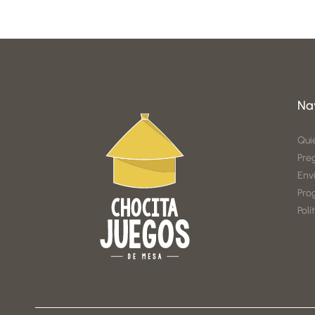
Na
Qui
Pre
Env
Pro
Polí