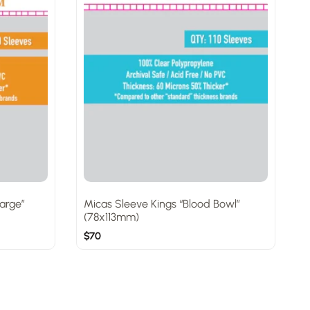
arge”
Micas Sleeve Kings “Blood Bowl”
M
(78x113mm)
C
$
70
$