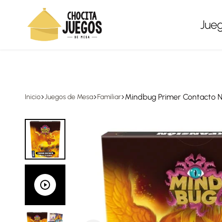
Envíos a todo México, gratis en compras desde $1,500
Jue
Chocita
Juegos
Juegos
de
mesa
Mindbug Primer Contacto N
Inicio
Juegos de Mesa
Familiar
para
todas
las
edades