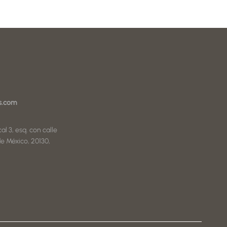
s.com
al 3, esq. con calle
e México, 20130,