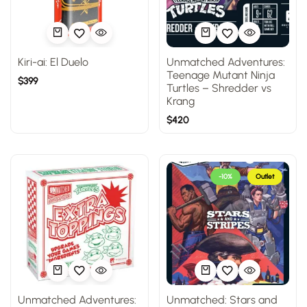
Kiri-ai: El Duelo
Unmatched Adventures:
Teenage Mutant Ninja
$
399
Turtles – Shredder vs
Krang
$
420
-10%
Outlet
Unmatched Adventures:
Unmatched: Stars and