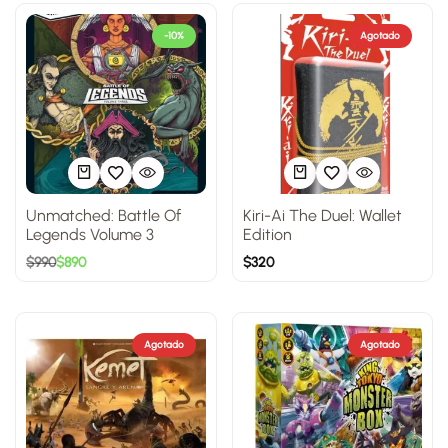
-10%
Agotado
Unmatched: Battle Of
Kiri-Ai The Duel: Wallet
Legends Volume 3
Edition
$
990
$
890
$
320
Agotado
Agotado