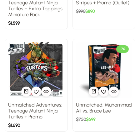
Teenage Mutant Ninja
Stripes + Promo (Outlet)
Turtles – Extra Toppings
$
990
$
890
Miniature Pack
$
1,599
-7%
Unmatched Adventures:
Unmatched: Muhammad
Teenage Mutant Ninja
Ali vs. Bruce Lee
Turtles + Promo
$
750
$
699
$
1,690