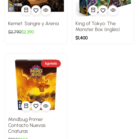
Kemet: Sangre y Arena
King of Tokyo: The
Monster Box (inglés)
$
2,790
$
2,390
$
1,400
Agotado
Mindbug Primer
Contacto Nuevas
Criaturas