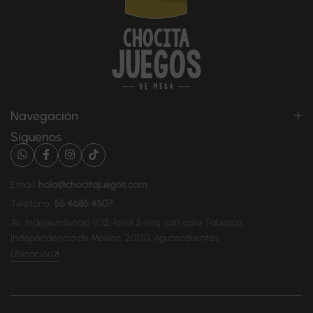
Navegación
Síguenos
Email:
hola@chocitajuegos.com
Teléfono:
56 4686 4507
Av. Independencia 1102, local 3, esq. con calle Tabasco,
Independencia de México, 20130, Aguascalientes
Ubicación