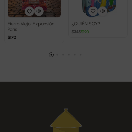
Fierro Viejo: Expansión
¿QUIÉN SOY?
París
$
345
$
190
$
170