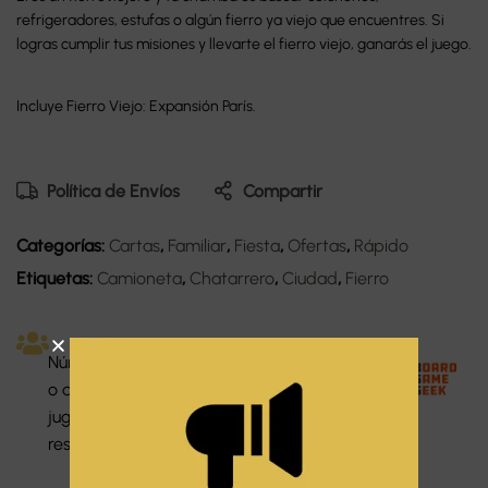
refrigeradores, estufas o algún fierro ya viejo que encuentres. Si
logras cumplir tus misiones y llevarte el fierro viejo, ganarás el juego.
Incluye Fierro Viejo: Expansión París.
Política de Envíos
Compartir
Categorías:
Cartas
,
Familiar
,
Fiesta
,
Ofertas
,
Rápido
Etiquetas:
Camioneta
,
Chatarrero
,
Ciudad
,
Fierro
Dura
Númer
Dificu
Idiom
ción:
o de
ltad:
a:
45
jugado
Medi
Espa
minut
res: 2-6
o
ñol
os