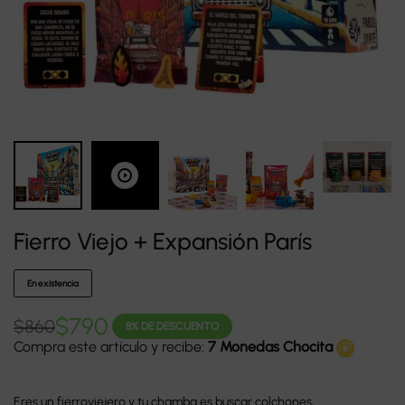
Fierro Viejo + Expansión París
En existencia
$
790
$
860
8% DE DESCUENTO
Compra este artículo y recibe:
7 Monedas Chocita
Eres un fierroviejero y tu chamba es buscar colchones,