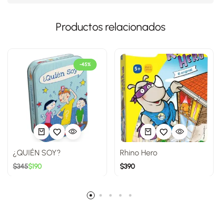
Productos relacionados
-45%
¿QUIÉN SOY?
Rhino Hero
$
345
$
190
$
390