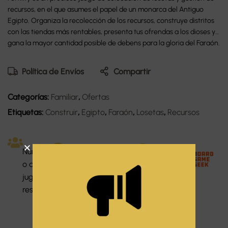
recursos, en el que asumes el papel de un monarca del Antiguo
Egipto. Organiza la recolección de los recursos, construye distritos
con las tiendas más rentables, presenta tus ofrendas a los dioses y
gana la mayor cantidad posible de debens para la gloria del Faraón.
Política de Envíos
Compartir
Categorías:
Familiar
,
Ofertas
Etiquetas:
Construir
,
Egipto
,
Faraón
,
Losetas
,
Recursos
Dura
Númer
Dificu
Idiom
ción:
o de
ltad:
a:
30
jugado
Medi
Espa
minut
res: 2-4
o
ñol
os