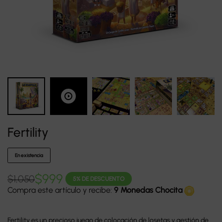
Fertility
En existencia
$
999
$
1,050
5% DE DESCUENTO
Compra este artículo y recibe:
9 Monedas Chocita
Fertility es un precioso juego de colocación de losetas y gestión de