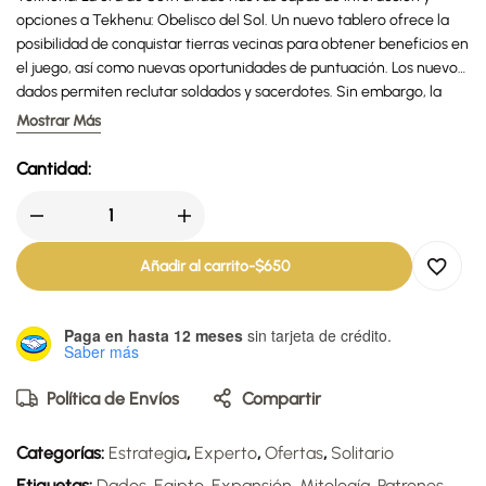
opciones a Tekhenu: Obelisco del Sol. Un nuevo tablero ofrece la
posibilidad de conquistar tierras vecinas para obtener beneficios en
el juego, así como nuevas oportunidades de puntuación. Los nuevos
dados permiten reclutar soldados y sacerdotes. Sin embargo, la
conquista tiene un precio, ya que al librar más batallas, equilibrar las
Mostrar Más
acciones se vuelve más complicado que antes.
Cantidad:
Añadir al carrito
-
$
650
Paga en hasta 12 meses
sin tarjeta de crédito.
Saber más
Política de Envíos
Compartir
Categorías:
Estrategia
,
Experto
,
Ofertas
,
Solitario
Etiquetas:
Dados
,
Egipto
,
Expansión
,
Mitología
,
Patrones