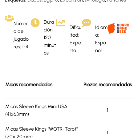
Dura
Númer
Dificu
Idiom
ción:
o de
ltad:
a:
120
jugado
Expe
Espa
minut
res: 1-4
rto
ñol
os
Micas recomendadas
Piezas recomendadas
Micas Sleeve Kings Mini USA
1
(41x63mm)
Micas Sleeve Kings "WOTR-Tarot"
1
(70x120mm)