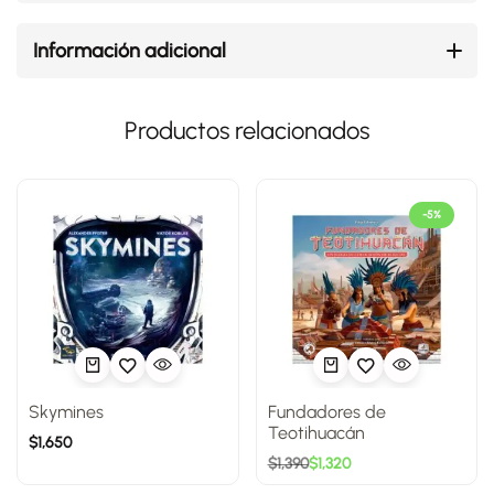
Información adicional
Productos relacionados
-5%
Skymines
Fundadores de
Teotihuacán
$
1,650
$
1,390
$
1,320