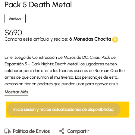
Pack 5 Death Metal
Agotado
$
690
Compra este artículo y recibe:
6 Monedas Chocita
En el Juego de Construcción de Mazos de DC: Crisis, Pack de
Expansión 5 – Dark Nights: Death Metal, los jugadores deben
colaborar para derrotar a las fuerzas oscuras de Batman Que Ríe
antes de que consuman el multiverso. Los personajes de esta
expansión tienen poderes que pueden usar para apoyar a sus
compañeros o para vencer a las peligrosas cartas de Crisis.
Mostrar Más
Inicia sesión y recibe actualizaciones de disponibilidad.
Política de Envíos
Compartir