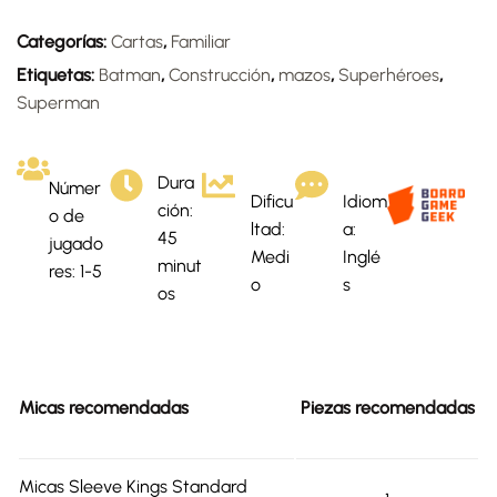
Categorías:
Cartas
,
Familiar
Etiquetas:
Batman
,
Construcción
,
mazos
,
Superhéroes
,
Superman
Dura
Númer
Dificu
Idiom
ción:
o de
ltad:
a:
45
jugado
Medi
Inglé
minut
res: 1-5
o
s
os
Micas recomendadas
Piezas recomendadas
Micas Sleeve Kings Standard