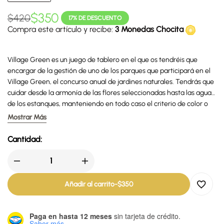
$
350
$
420
17% DE DESCUENTO
Compra este artículo y recibe:
3 Monedas Chocita
Village Green es un juego de tablero en el que os tendréis que
encargar de la gestión de uno de los parques que participará en el
Village Green, el concurso anual de jardines naturales. Tendrás que
cuidar desde la armonía de las flores seleccionadas hasta las aguas
de los estanques, manteniendo en todo caso el criterio de color o
del tipo de flor.
Mostrar Más
Cantidad:
Añadir al carrito
-
$
350
Paga en hasta 12 meses
sin tarjeta de crédito.
Saber más