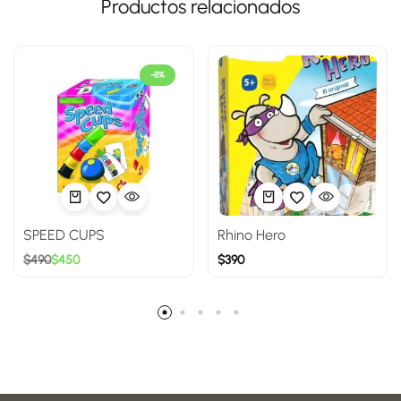
Productos relacionados
-8%
SPEED CUPS
Rhino Hero
$
490
$
450
$
390