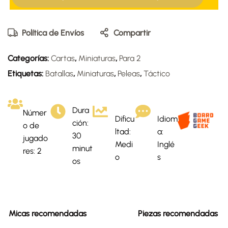
Política de Envíos
Compartir
Categorías:
Cartas
,
Miniaturas
,
Para 2
Etiquetas:
Batallas
,
Miniaturas
,
Peleas
,
Táctico
Dura
Númer
Dificu
Idiom
ción:
o de
ltad:
a:
30
jugado
Medi
Inglé
minut
res: 2
o
s
os
Micas recomendadas
Piezas recomendadas