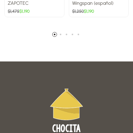
ZAPOTEC
Wingspan (español)
$
1,475
$
1,190
$
1,250
$
1,190