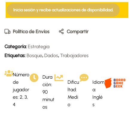
Inicia sesión y recibe actualizaciones de disponibilidad.
Política de Envíos
Compartir
Categoría:
Estrategia
Etiquetas:
Bosque
,
Dados
,
Trabajadores
Número
Dura
de
Dificu
Idiom
ción:
jugador
ltad:
a:
90
es: 2, 3,
Medi
Inglé
minut
4
o
s
os