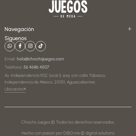
Navegación
Síguenos
Email:
hola@chocitajuegos.com
Teléfono:
56 4686 4507
Av. Independencia 1102, local 3, esq. con calle Tabasco,
Independencia de México, 20130, Aguascalientes
Ubicación
Chocita Juegos © Todos los derechos reservados.
Hecho con pasión por GIBO.mx © digital solutions