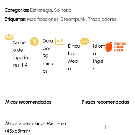
Categorías:
Estrategia
,
Solitario
Etiquetas:
Modificaciones
,
Steampunk
,
Trabajadores
Dura
Númer
Dificu
Idiom
ción:
o de
ltad:
a:
90
jugado
Medi
Inglé
minut
res: 1-4
o
s
os
Micas recomendadas
Piezas recomendadas
Micas Sleeve Kings Mini Euro
1
(45x68mm)