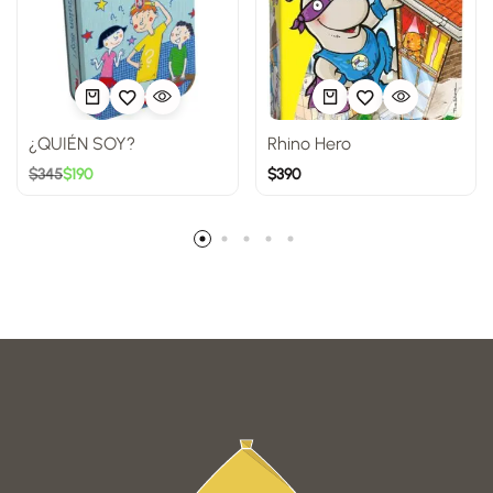
¿QUIÉN SOY?
Rhino Hero
$
345
$
190
$
390