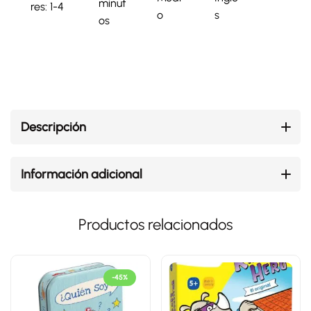
minut
res: 1-4
o
s
os
Descripción
Información adicional
Productos relacionados
-45%