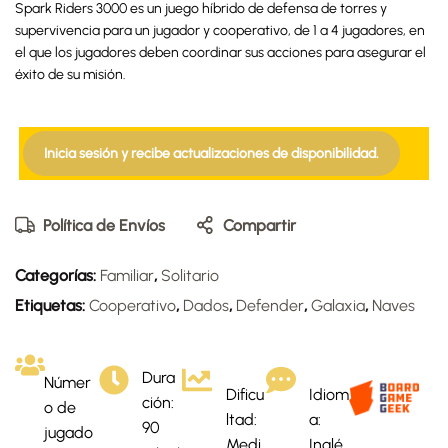
Spark Riders 3000 es un juego híbrido de defensa de torres y
supervivencia para un jugador y cooperativo, de 1 a 4 jugadores, en
el que los jugadores deben coordinar sus acciones para asegurar el
éxito de su misión.
Inicia sesión y recibe actualizaciones de disponibilidad.
Política de Envíos
Compartir
Categorías:
Familiar
,
Solitario
Etiquetas:
Cooperativo
,
Dados
,
Defender
,
Galaxia
,
Naves
Dura
Númer
Dificu
Idiom
ción:
o de
ltad:
a:
90
jugado
Medi
Inglé