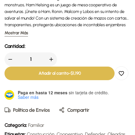
monstruos, Ham Helsing es un juego de mesa cooperativo de
aventuras. ¡Únete a Ham, Ronin, Malcom y Lobos en su intento de
salvar el mundo! Con un sistema de creación de mazos con cartas
transparentes, protegerás ubicaciones de incontables enjambres
de esbirros mientras mejoras tus habilidades.
Mostrar Más
Cantidad:
Añadir al carrito
-
$
1,190
Paga en hasta 12 meses
sin tarjeta de crédito.
Saber más
Política de Envíos
Compartir
Categoría:
Familiar
Etiquetas:
Construcción
,
Cooperativo
,
Defender
,
Oleadas