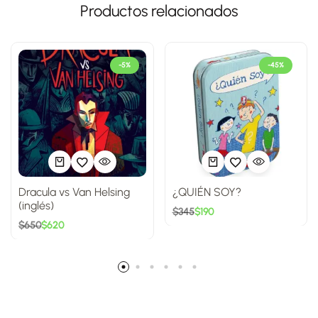
Productos relacionados
-5%
-45%
Dracula vs Van Helsing
¿QUIÉN SOY?
(inglés)
$
345
$
190
$
650
$
620