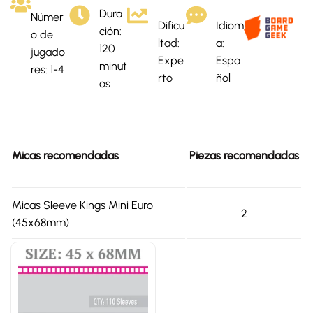
Dura
Númer
Dificu
Idiom
ción:
o de
ltad:
a:
120
jugado
Expe
Espa
minut
res: 1-4
rto
ñol
os
Micas recomendadas
Piezas recomendadas
Micas Sleeve Kings Mini Euro
2
(45x68mm)