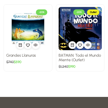
-20%
-20%
Outlet
Grandes Llanuras
BATMAN: Todo el Mundo
Miente (Outlet)
$
740
$
590
$
1,240
$
990