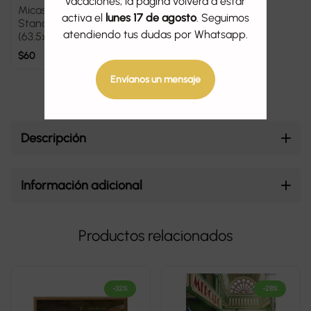
vacaciones, la página volverá a estar
Micas Sleeve Kings
activa el
lunes 17 de agosto
. Seguimos
Standard Cards
atendiendo tus dudas por Whatsapp.
(63.5x88mm)
$
60
Envíanos un mensaje
Descripción
Información adicional
Productos relacionados
-32%
-28%