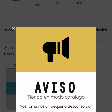
o
ñol
os
Micas recomendadas
Piezas recomendadas
Micas Sleeve Kings Standard
1
Cards (63.5x88mm)
AVISO
Tienda en modo catalogo
Nos tomamos un pequeño descanso por