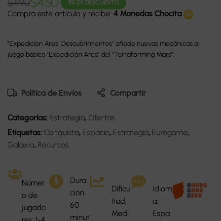
$
450
$
490
8% DE DESCUENTO
Compra este artículo y recibe:
4 Monedas Chocita
"Expedición Ares: Descubrimientos" añade nuevas mecánicas al
juego básico "Expedición Ares" del "Terraforming Mars".
Política de Envíos
Compartir
Categorías:
Estrategia
,
Ofertas
Etiquetas:
Conquista
,
Espacio
,
Estrategia
,
Eurogame
,
Galaxia
,
Recursos
Dura
Númer
Dificu
Idiom
ción:
o de
ltad:
a:
60
jugado
Medi
Espa
minut
res: 1-4