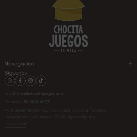
Navegación
Síguenos
Email:
hola@chocitajuegos.com
Teléfono:
56 4686 4507
Av. Independencia 1102, local 3, esq. con calle Tabasco,
Independencia de México, 20130, Aguascalientes
Ubicación