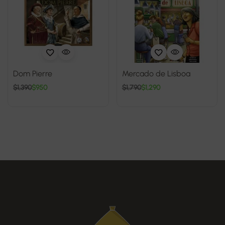
Dom Pierre
Mercado de Lisboa
$
1,390
$
950
$
1,790
$
1,290