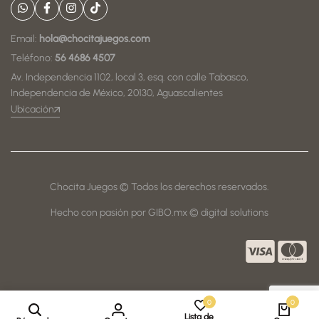
Email:
hola@chocitajuegos.com
Teléfono:
56 4686 4507
Av. Independencia 1102, local 3, esq. con calle Tabasco,
Independencia de México, 20130, Aguascalientes
Ubicación
Chocita Juegos © Todos los derechos reservados.
Hecho con pasión por GIBO.mx © digital solutions
0
0
Lista de