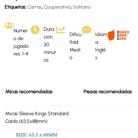
Etiquetas:
Cartas
,
Cooperativo
,
Solitario
Dura
Númer
Dificu
Idiom
ción:
o de
ltad:
a:
30
jugado
Medi
Inglé
minut
res: 1-4
o
s
os
Micas recomendadas
Piezas recomendadas
Micas Sleeve Kings Standard
Cards (63.5x88mm)