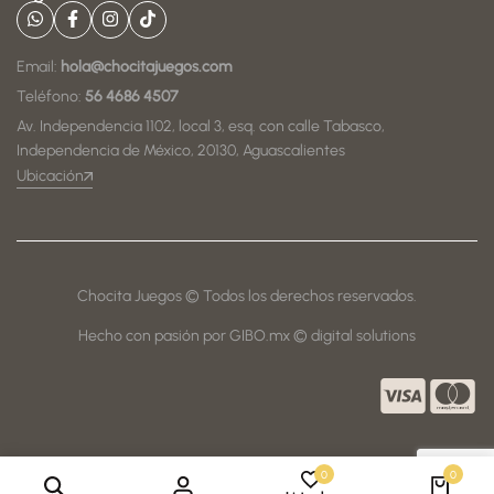
Email:
hola@chocitajuegos.com
Teléfono:
56 4686 4507
Av. Independencia 1102, local 3, esq. con calle Tabasco,
Independencia de México, 20130, Aguascalientes
Ubicación
Chocita Juegos © Todos los derechos reservados.
Hecho con pasión por GIBO.mx © digital solutions
0
0