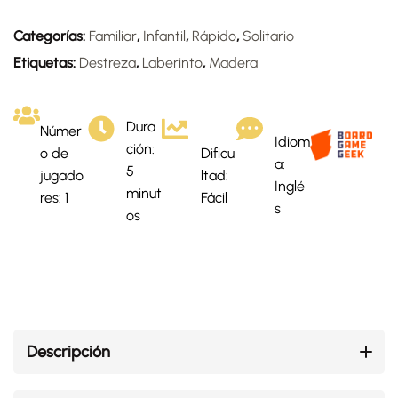
Categorías:
Familiar
,
Infantil
,
Rápido
,
Solitario
Etiquetas:
Destreza
,
Laberinto
,
Madera
Dura
Númer
Idiom
ción:
o de
Dificu
a:
5
jugado
ltad:
Inglé
minut
res: 1
Fácil
s
os
Descripción