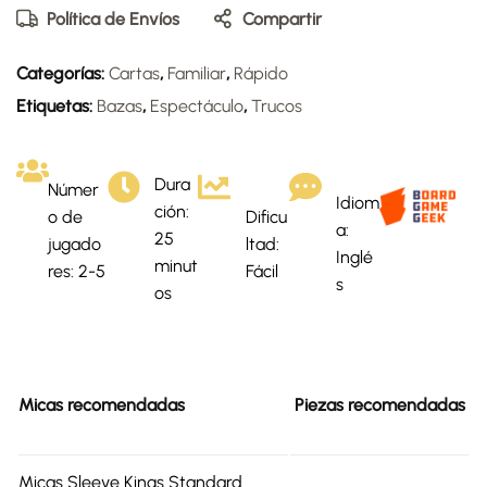
Política de Envíos
Compartir
Categorías:
Cartas
,
Familiar
,
Rápido
Etiquetas:
Bazas
,
Espectáculo
,
Trucos
Dura
Númer
Idiom
ción:
o de
Dificu
a:
25
jugado
ltad:
Inglé
minut
res: 2-5
Fácil
s
os
Micas recomendadas
Piezas recomendadas
Micas Sleeve Kings Standard