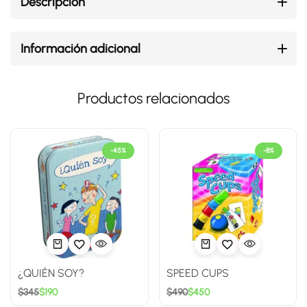
Descripción
Información adicional
Productos relacionados
-45%
-8%
¿QUIÉN SOY?
SPEED CUPS
$
345
$
190
$
490
$
450