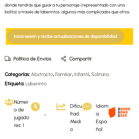
donde tendrás que guiar a tu personaje (representado con una
bolita) a través de laberintos, algunos más complicados que otros.
Inicia sesión y recibe actualizaciones de disponibilidad.
Política de Envíos
Compartir
Categorías:
Abstracto
,
Familiar
,
Infantil
,
Solitario
Etiqueta:
Laberinto
Númer
Dificu
Idiom
o de
ltad:
a:
-
jugado
Medi
Espa
res: 1
o
ñol