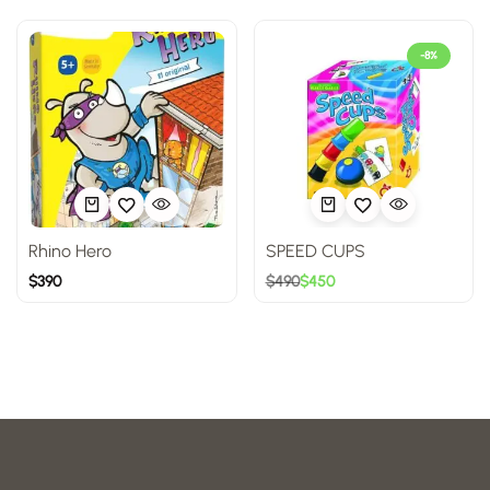
-8%
Rhino Hero
SPEED CUPS
$
390
$
490
$
450