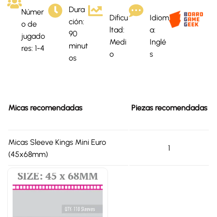
Dura
Númer
Dificu
Idiom
ción:
o de
ltad:
a:
90
jugado
Medi
Inglé
minut
res: 1-4
o
s
os
Micas recomendadas
Piezas recomendadas
Micas Sleeve Kings Mini Euro
1
(45x68mm)