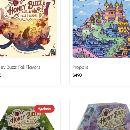
ey Buzz: Fall Flavors
Propolis
0
$
490
Agotado