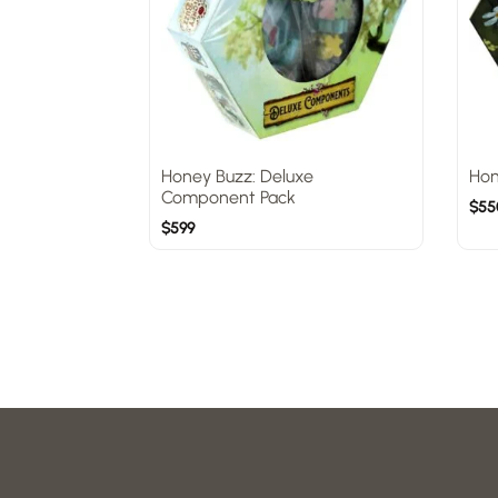
Honey Buzz: Deluxe
Hon
Component Pack
$
55
$
599