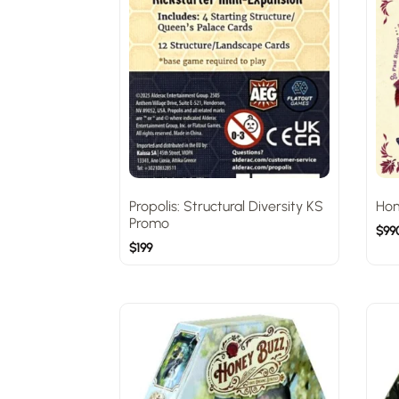
Propolis: Structural Diversity KS
Hon
Promo
$
99
$
199