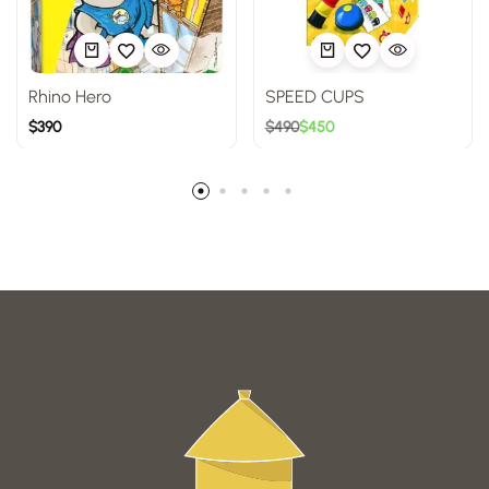
Rhino Hero
SPEED CUPS
$
390
$
490
$
450