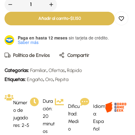
Añadir al carrito
-
$
1,150
Paga en hasta 12 meses
sin tarjeta de crédito.
Saber más
Política de Envíos
Compartir
Categorías:
Familiar
,
Ofertas
,
Rápido
Etiquetas:
Engaño
,
Oro
,
Pepita
Dura
Númer
Dificu
Idiom
ción:
o de
ltad:
a:
20
jugado
Medi
Espa
minut
res: 2-5
o
ñol
os