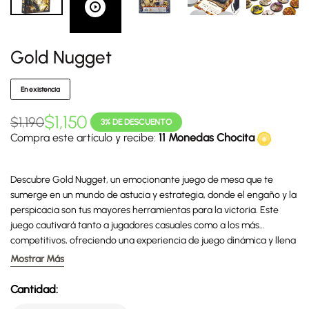
Gold Nugget
En existencia
$
1,150
$
1,190
3% DE DESCUENTO
Compra este artículo y recibe:
11 Monedas Chocita
Descubre Gold Nugget, un emocionante juego de mesa que te
sumerge en un mundo de astucia y estrategia, donde el engaño y la
perspicacia son tus mayores herramientas para la victoria. Este
juego cautivará tanto a jugadores casuales como a los más
competitivos, ofreciendo una experiencia de juego dinámica y llena
de giros inesperados. En Gold Nugget, tu misión es simple pero
Mostrar Más
desafiante: localizar la preciosa pepita de oro y asegurarte de
poseerla al final de la partida. Pero, ¿serás capaz de mantener el
Cantidad:
engaño mientras todos a tu alrededor intentan lo mismo?