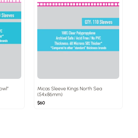
owl”
Micas Sleeve Kings North Sea
M
(54x86mm)
$
60
$