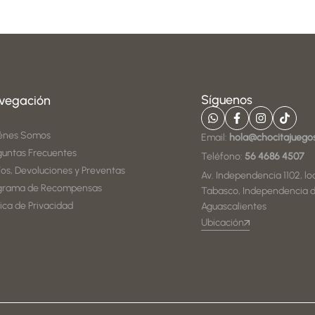
Síguenos
vegación
énes Somos
Email:
hola@chocitajuego
guntas Frecuentes
Teléfono:
56 4686 4507
íos, Devoluciones y Preventas
Av. Independencia 1102, loc
grama de Recompensas
Tabasco, Independencia d
tica de Privacidad
Aguascalientes
Ubicación