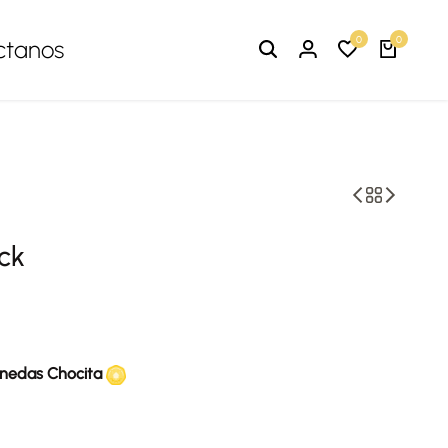
0
0
ctanos
ck
nedas Chocita