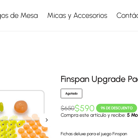
gos de Mesa
Micas y Accesorios
Contá
Finspan Upgrade Pa
Agotado
$
590
$
650
9% DE DESCUENTO
Compra este artículo y recibe:
5 Mo
Fichas deluxe para el juego Finspan