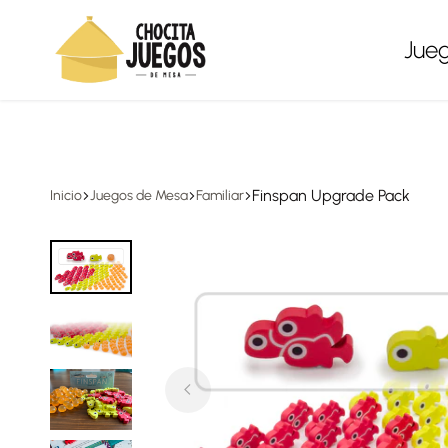
Envíos a todo México, gratis en compras desde $1,500
Jue
Chocita
Juegos
Juegos
de
mesa
Finspan Upgrade Pack
Inicio
Juegos de Mesa
Familiar
para
todas
las
edades