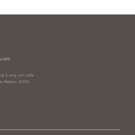
s.com
al 3, esq. con calle
e México, 20130,