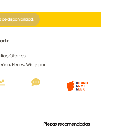
s de disponibilidad.
rtir
liar
,
Ofertas
eáno
,
Peces
,
Wingspan
-
-
Piezas recomendadas