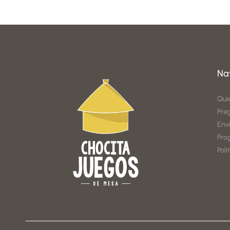
Na
Qui
Pre
Env
Pro
Polí