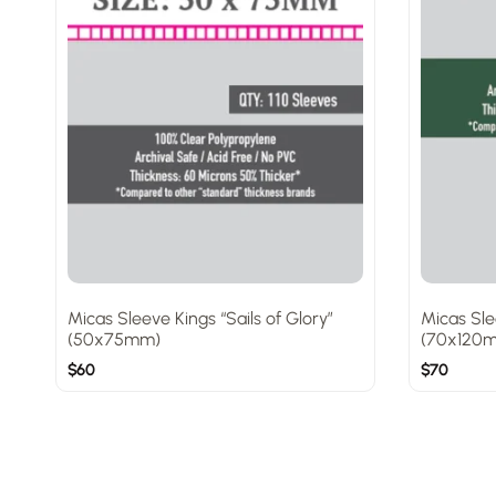
Micas Sleeve Kings “Sails of Glory”
Micas Sl
(50x75mm)
(70x120
$
60
$
70