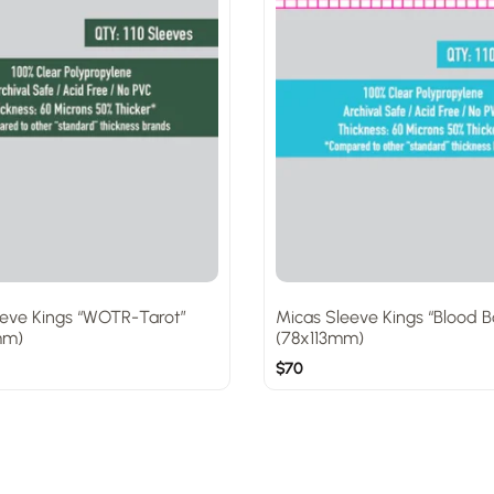
eeve Kings “WOTR-Tarot”
Micas Sleeve Kings “Blood B
mm)
(78x113mm)
$
70