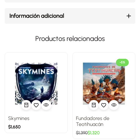
Información adicional
Productos relacionados
-5%
Skymines
Fundadores de
Teotihuacán
$
1,650
$
1,390
$
1,320