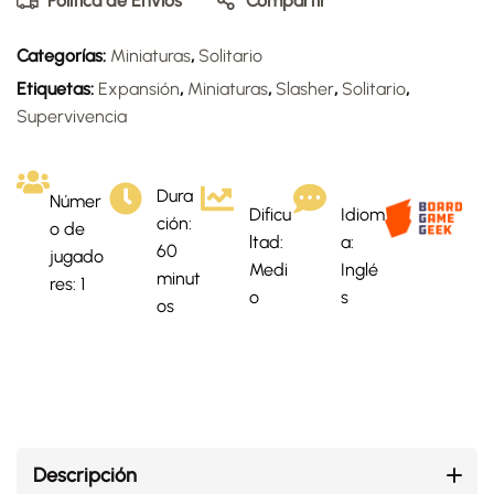
Política de Envíos
Compartir
Categorías:
Miniaturas
,
Solitario
Etiquetas:
Expansión
,
Miniaturas
,
Slasher
,
Solitario
,
Supervivencia
Dura
Númer
Dificu
Idiom
ción:
o de
ltad:
a:
60
jugado
Medi
Inglé
minut
res: 1
o
s
os
Descripción