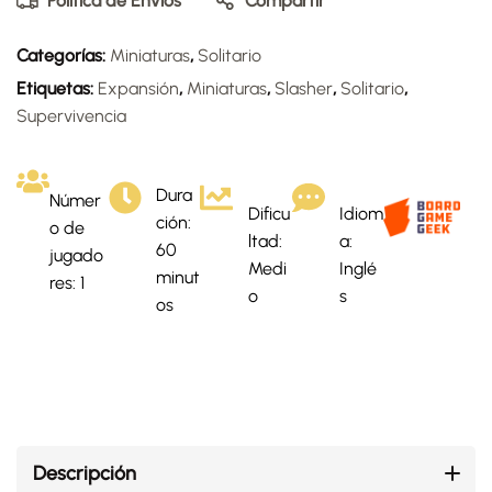
Política de Envíos
Compartir
Categorías:
Miniaturas
,
Solitario
Etiquetas:
Expansión
,
Miniaturas
,
Slasher
,
Solitario
,
Supervivencia
Dura
Númer
Dificu
Idiom
ción:
o de
ltad:
a:
60
jugado
Medi
Inglé
minut
res: 1
o
s
os
Descripción