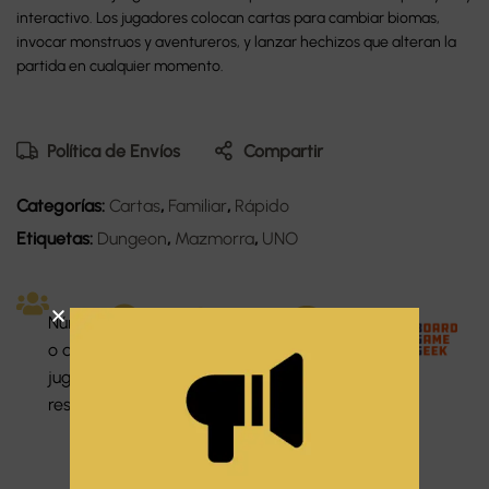
interactivo. Los jugadores colocan cartas para cambiar biomas,
invocar monstruos y aventureros, y lanzar hechizos que alteran la
partida en cualquier momento.
Política de Envíos
Compartir
Categorías:
Cartas
,
Familiar
,
Rápido
Etiquetas:
Dungeon
,
Mazmorra
,
UNO
Dura
Númer
Idiom
ción:
o de
Dificu
a:
20
jugado
ltad:
Espa
minut
res: 2-6
Fácil
ñol
os