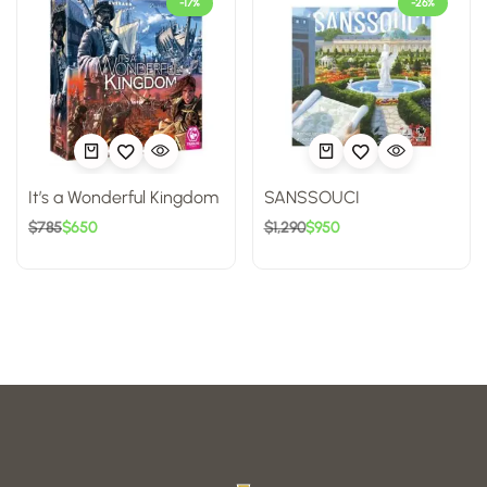
-17%
-26%
It’s a Wonderful Kingdom
SANSSOUCI
$
785
$
650
$
1,290
$
950