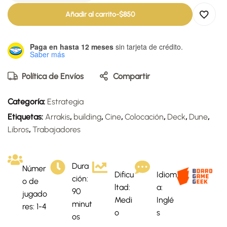
Añadir al carrito
-
$
850
Paga en hasta 12 meses
sin tarjeta de crédito.
Saber más
Política de Envíos
Compartir
Categoría:
Estrategia
Etiquetas:
Arrakis
,
building
,
Cine
,
Colocación
,
Deck
,
Dune
,
Libros
,
Trabajadores
Dura
Númer
Dificu
Idiom
ción:
o de
ltad:
a:
90
jugado
Medi
Inglé
minut
res: 1-4
o
s
os