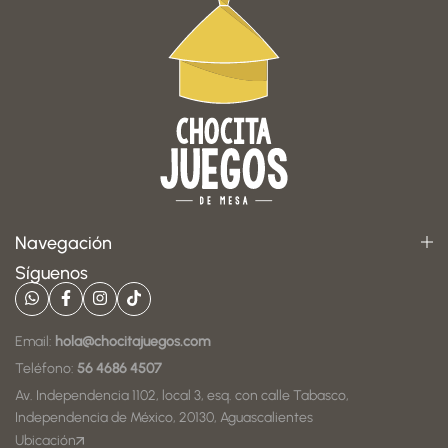
Navegación
Síguenos
Email:
hola@chocitajuegos.com
Teléfono:
56 4686 4507
Av. Independencia 1102, local 3, esq. con calle Tabasco,
Independencia de México, 20130, Aguascalientes
Ubicación