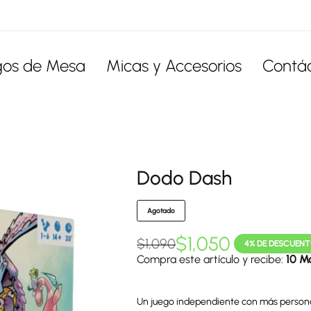
gos de Mesa
Micas y Accesorios
Contá
Dodo Dash
Agotado
$
1,050
$
1,090
4% DE DESCUEN
Compra este artículo y recibe:
10 M
Un juego independiente con más personaj