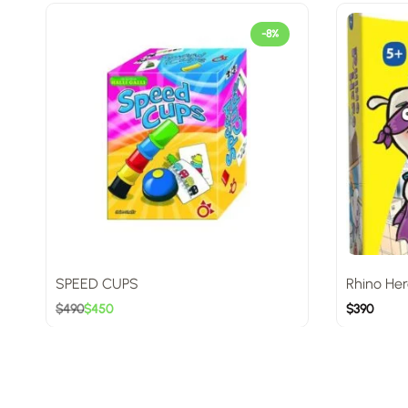
-8%
SPEED CUPS
Rhino Her
$
490
$
450
$
390