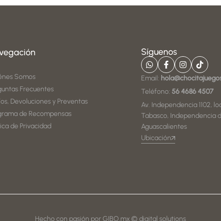
Síguenos
vegación
énes Somos
Email:
hola@chocitajuego
guntas Frecuentes
Teléfono:
56 4686 4507
íos, Devoluciones y Preventas
Av. Independencia 1102, loc
grama de Recompensas
Tabasco, Independencia d
tica de Privacidad
Aguascalientes
Ubicación
Hecho con pasión por GIBO.mx © digital solutions