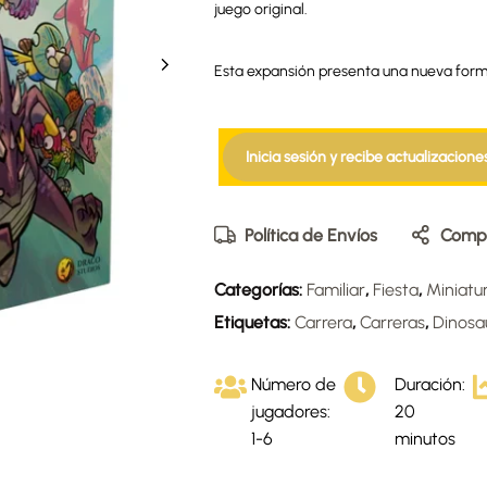
juego original.
Esta expansión presenta una nueva forma
Inicia sesión y recibe actualizacione
Política de Envíos
Compa
Categorías:
Familiar
,
Fiesta
,
Miniatu
Etiquetas:
Carrera
,
Carreras
,
Dinosa
Número de
Duración:
jugadores:
20
1-6
minutos