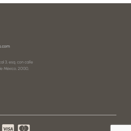
s.com
al 3, esq. con calle
e México, 20130,