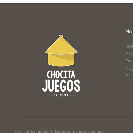
Na
Qui
Pre
Env
Pro
Polí
Chocita Juegos © Todos los derechos reservados.