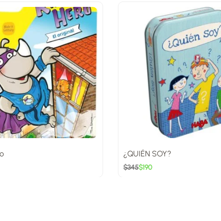
o
¿QUIÉN SOY?
$
345
$
190