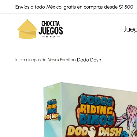
Envíos a todo México, gratis en compras desde $1,500
Jue
Chocita
Juegos
Dodo Dash
Inicio
Juegos de Mesa
Familiar
Juegos
de
mesa
para
todas
las
edades