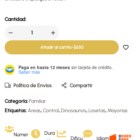
Cantidad:
Añadir al carrito
-
$
650
Paga en hasta 12 meses
sin tarjeta de crédito.
Saber más
Política de Envíos
Compartir
Categoría:
Familiar
Etiquetas:
Áreas
,
Control
,
Dinosaurios
,
Losetas
,
Mayorías
Dura
Númer
Dificu
Idiom