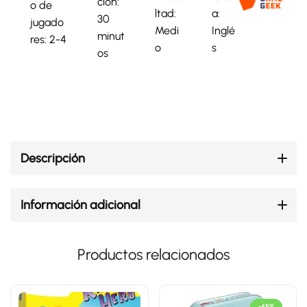
ción:
o de
ltad:
a:
30
jugado
Medi
Inglé
minut
res: 2-4
o
s
os
Descripción
Información adicional
Productos relacionados
-45%