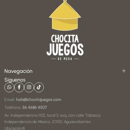
Navegación
Síguenos
Email:
hola@chocitajuegos.com
Teléfono:
56 4686 4507
Av. Independencia 1102, local 3, esq. con calle Tabasco,
Independencia de México, 20130, Aguascalientes
Ubicación