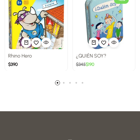
Rhino Hero
¿QUIÉN SOY?
$
390
$
345
$
190