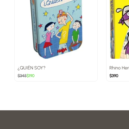
¿QUIÉN SOY?
Rhino Her
$
345
$
190
$
390