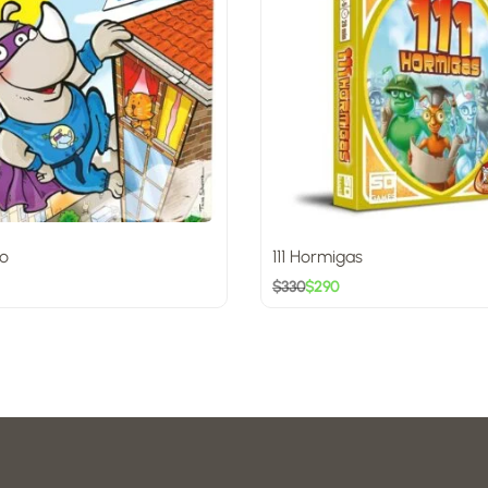
o
111 Hormigas
$
330
$
290