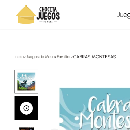
Envíos a todo México, gratis en compras desde $1,500
Jue
Chocita
Juegos
Juegos
de
mesa
CABRAS MONTESAS
Inicio
Juegos de Mesa
Familiar
para
todas
las
edades