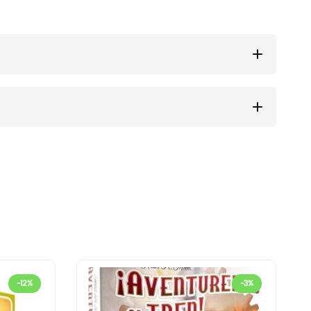
-12%
-3%