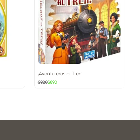
¡Aventureros al Tren!
J
$
920
$
890
$