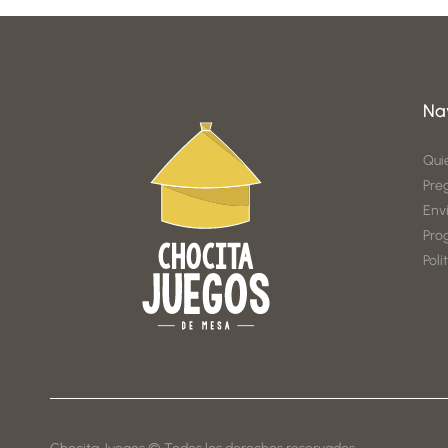
Na
Qui
Pre
Env
Pro
Polí