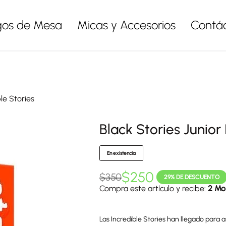
gos de Mesa
Micas y Accesorios
Contá
ble Stories
Black Stories Junior 
En existencia
$
250
$
350
29% DE DESCUENTO
Compra este artículo y recibe:
2 Mo
Las Incredible Stories han llegado para 