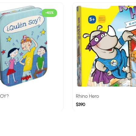
-45%
SOY?
Rhino Hero
$
390