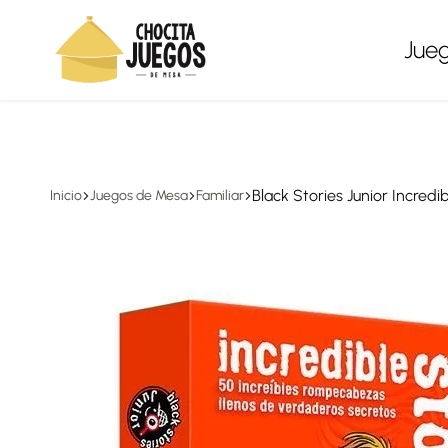
Envíos a todo México, gratis en compras desde $1,500
Jue
Chocita
Juegos
Juegos
de
mesa
Black Stories Junior Incredi
Inicio
Juegos de Mesa
Familiar
para
todas
las
edades