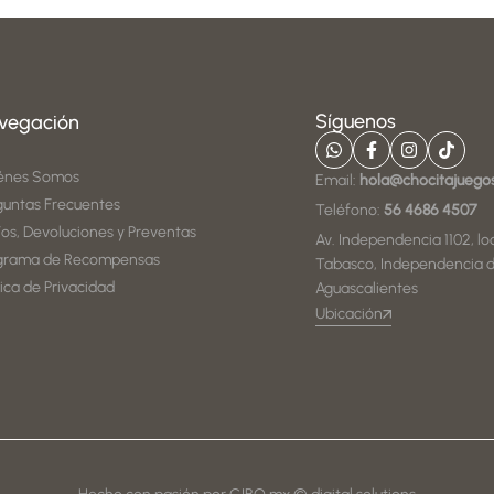
Síguenos
vegación
énes Somos
Email:
hola@chocitajuego
guntas Frecuentes
Teléfono:
56 4686 4507
íos, Devoluciones y Preventas
Av. Independencia 1102, loc
grama de Recompensas
Tabasco, Independencia d
tica de Privacidad
Aguascalientes
Ubicación