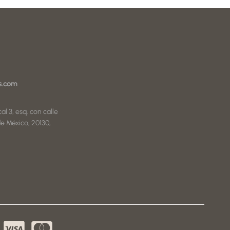
s.com
al 3, esq. con calle
e México, 20130,