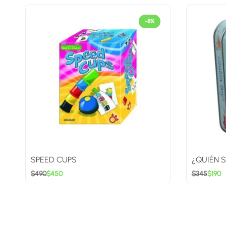
-8%
SPEED CUPS
¿QUIÉN 
$
490
$
450
$
345
$
190