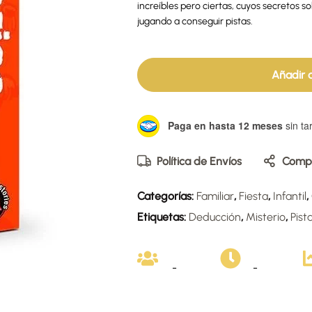
increíbles pero ciertas, cuyos secretos 
jugando a conseguir pistas.
Añadir a
Paga en hasta 12 meses
sin tar
Política de Envíos
Compa
Categorías:
Familiar
,
Fiesta
,
Infantil
,
Etiquetas:
Deducción
,
Misterio
,
Pist
-
-