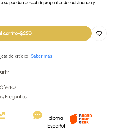
solo se pueden descubrir preguntando, adivinando y
l carrito
-
$
250
jeta de crédito.
Saber más
rtir
Ofertas
as
,
Preguntas
Idioma:
-
Español