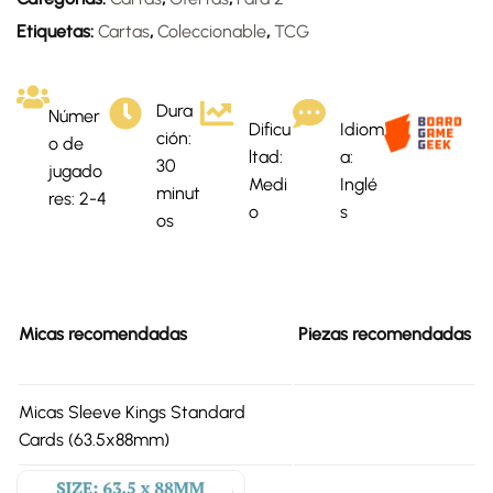
Etiquetas:
Cartas
,
Coleccionable
,
TCG
Dura
Númer
Dificu
Idiom
ción:
o de
ltad:
a:
30
jugado
Medi
Inglé
minut
res: 2-4
o
s
os
Micas recomendadas
Piezas recomendadas
Micas Sleeve Kings Standard
Cards (63.5x88mm)