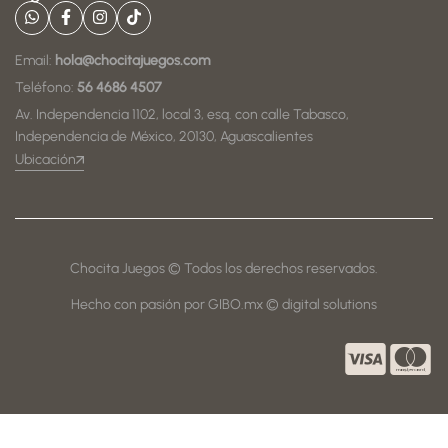
Email:
hola@chocitajuegos.com
Teléfono:
56 4686 4507
Av. Independencia 1102, local 3, esq. con calle Tabasco,
Independencia de México, 20130, Aguascalientes
Ubicación
Chocita Juegos © Todos los derechos reservados.
Hecho con pasión por GIBO.mx © digital solutions