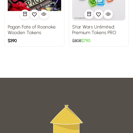
Pagan Fate of Roanoke:
Star Wars Unlimited:
Wooden Tokens
Premium Tokens PRO
$
390
$
808
$
790