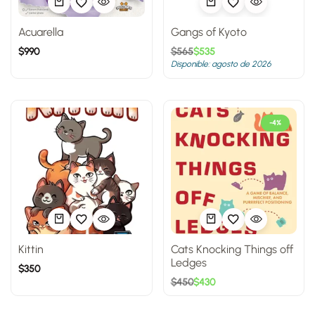
Acuarella
Gangs of Kyoto
$
990
$
565
$
535
Disponible: agosto de 2026
-4%
Kittin
Cats Knocking Things off
Ledges
$
350
$
450
$
430