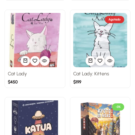
Agotado
Cat Lady
Cat Lady: Kittens
$
450
$
199
-3%