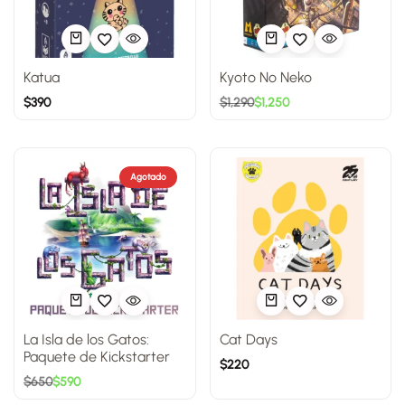
Katua
Kyoto No Neko
$
390
$
1,290
$
1,250
Agotado
La Isla de los Gatos:
Cat Days
Paquete de Kickstarter
$
220
$
650
$
590