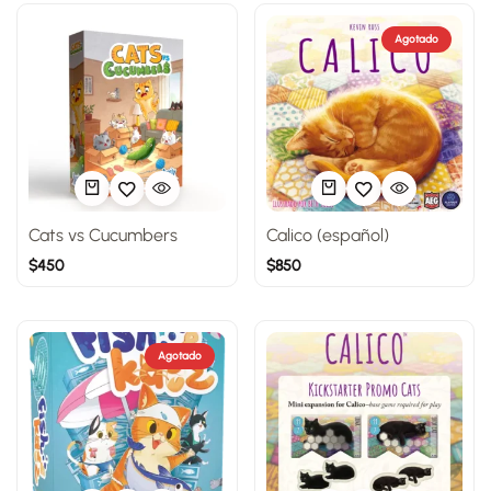
Agotado
Cats vs Cucumbers
Calico (español)
$
450
$
850
Agotado