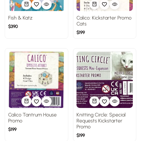
Fish & Katz
Calico: Kickstarter Promo
Cats
$
390
$
199
Calico Tantrum House
Knitting Circle: Special
Promo
Requests Kickstarter
Promo
$
199
$
199