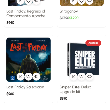
Last Friday: Regreso al
Stroganov
Campamento Apache
$
1,790
$
1,290
$
940
Agotado
Last Friday 2ª edición
Sniper Elite: Delux
Upgrade kit
$
960
$
890