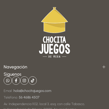
Navegación
Síguenos
Email:
hola@chocitajuegos.com
Teléfono:
56 4686 4507
Av. Independencia 1102, local 3, esq. con calle Tabasco,