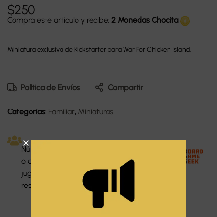
$
250
Compra este artículo y recibe:
2 Monedas Chocita
Miniatura exclusiva de Kickstarter para War For Chicken Island.
Política de Envíos
Compartir
Categorías:
Familiar
,
Miniaturas
Dura
Númer
Dificu
Idiom
ción:
o de
ltad:
a:
120
jugado
Medi
Espa
minut
res: 1-4
o
ñol
os