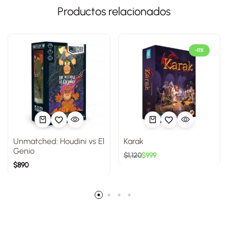
Productos relacionados
-11%
Unmatched: Houdini vs El
Karak
Genio
$
1,120
$
999
$
890