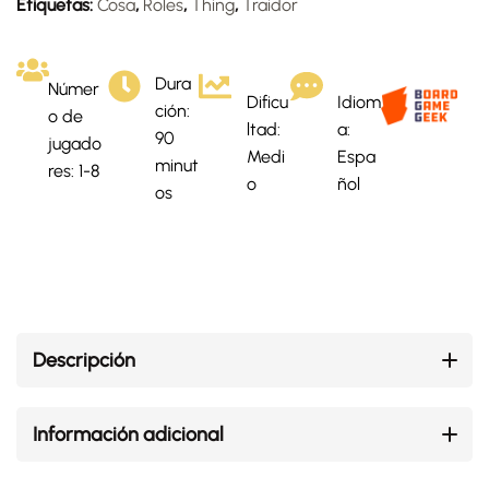
Etiquetas:
Cosa
,
Roles
,
Thing
,
Traidor
Dura
Númer
Dificu
Idiom
ción:
o de
ltad:
a:
90
jugado
Medi
Espa
minut
res: 1-8
o
ñol
os
Descripción
Información adicional