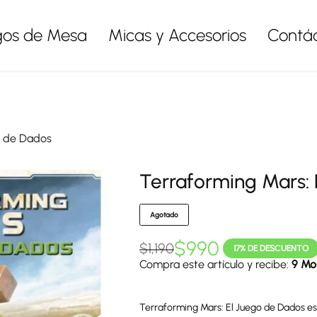
gos de Mesa
Micas y Accesorios
Contá
o de Dados
Terraforming Mars:
Agotado
$
990
$
1,190
17% DE DESCUENTO
Compra este artículo y recibe:
9 Mo
Terraforming Mars: El Juego de Dados es