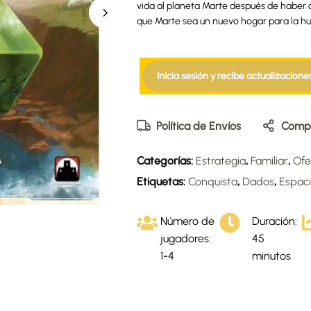
vida al planeta Marte después de haber c
que Marte sea un nuevo hogar para la h
Inicia sesión y recibe actualizacione
Política de Envíos
Compa
Categorías:
Estrategia
,
Familiar
,
Ofe
Etiquetas:
Conquista
,
Dados
,
Espac
Número de
Duración:
jugadores:
45
1-4
minutos