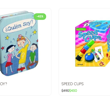
-45%
SOY?
SPEED CUPS
$
490
$
450