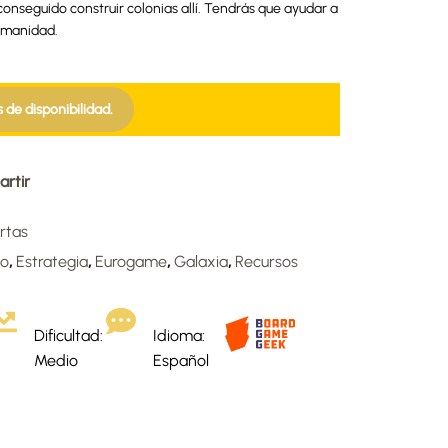
onseguido construir colonias allí. Tendrás que ayudar a
umanidad.
s de disponibilidad.
rtir
rtas
io
,
Estrategia
,
Eurogame
,
Galaxia
,
Recursos
Dificultad:
Idioma:
Medio
Español