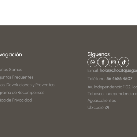
Síguenos
vegación
énes Somos
Email:
hola@chocitajuego
guntas Frecuentes
Teléfono:
56 4686 4507
íos, Devoluciones y Preventas
Av. Independencia 1102, loc
grama de Recompensas
Tabasco, Independencia d
tica de Privacidad
Aguascalientes
Ubicación