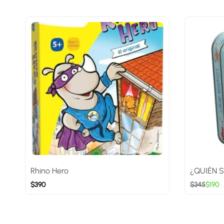
Rhino Hero
¿QUIÉN 
$
390
$
345
$
190