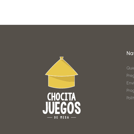
Na
Qui
Pre
Env
Pro
Polí