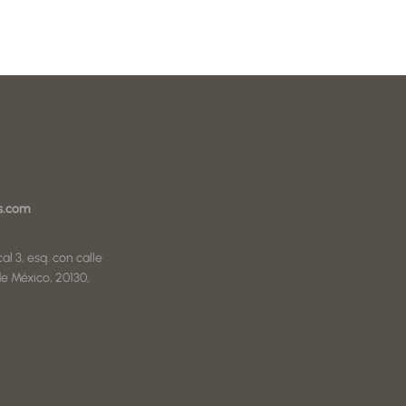
s.com
al 3, esq. con calle
e México, 20130,