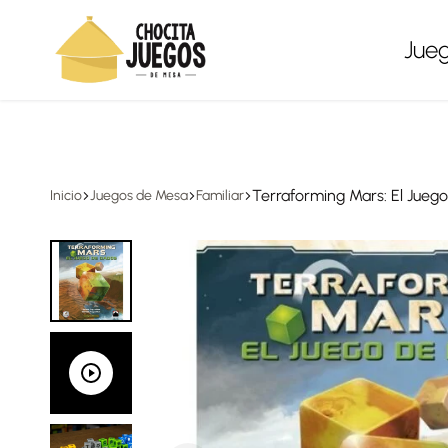
Envíos a todo México, gratis en compras desde $1,500
Jue
Chocita
Juegos
Juegos
de
mesa
Terraforming Mars: El Jueg
Inicio
Juegos de Mesa
Familiar
para
todas
las
edades