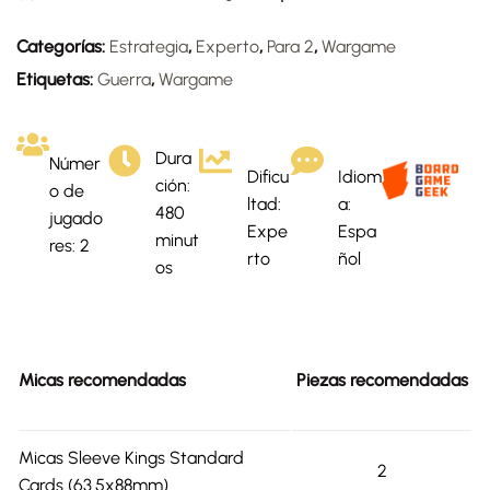
Categorías:
Estrategia
,
Experto
,
Para 2
,
Wargame
Etiquetas:
Guerra
,
Wargame
Dura
Númer
Dificu
Idiom
ción:
o de
ltad:
a:
480
jugado
Expe
Espa
minut
res: 2
rto
ñol
os
Micas recomendadas
Piezas recomendadas
Micas Sleeve Kings Standard
2
Cards (63.5x88mm)