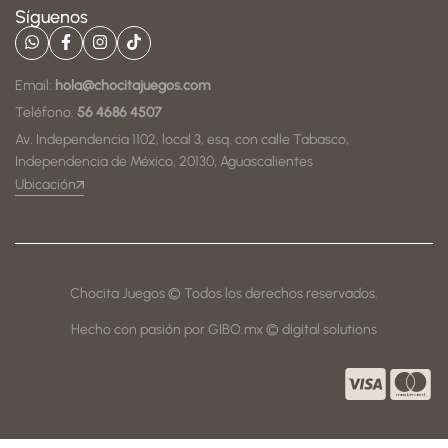
Síguenos
Email:
hola@chocitajuegos.com
Teléfono:
56 4686 4507
Av. Independencia 1102, local 3, esq. con calle Tabasco,
Independencia de México, 20130, Aguascalientes
Ubicación
Chocita Juegos © Todos los derechos reservados.
Hecho con pasión por GIBO.mx © digital solutions