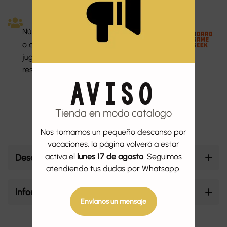
Dura
Númer
Idiom
ción:
o de
Dificu
a:
45
jugado
ltad:
Espa
minut
res: 1-4
Fácil
ñol
AVISO
os
Tienda en modo catalogo
Nos tomamos un pequeño descanso por
vacaciones, la página volverá a estar
activa el
lunes 17 de agosto
. Seguimos
Descripción
atendiendo tus dudas por Whatsapp.
Información adicional
Envíanos un mensaje