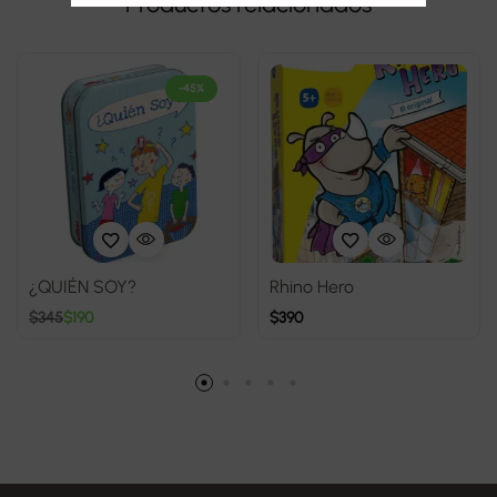
Productos relacionados
-45%
¿QUIÉN SOY?
Rhino Hero
$
345
$
190
$
390