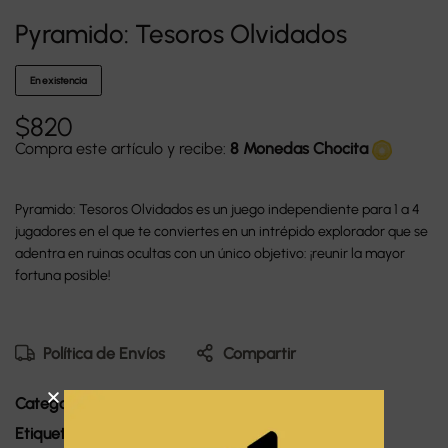
Pyramido: Tesoros Olvidados
En existencia
$
820
Compra este artículo y recibe:
8 Monedas Chocita
Pyramido: Tesoros Olvidados es un juego independiente para 1 a 4
jugadores en el que te conviertes en un intrépido explorador que se
adentra en ruinas ocultas con un único objetivo: ¡reunir la mayor
fortuna posible!
Política de Envíos
Compartir
Categorías:
Abstracto
,
Familiar
,
Solitario
Etiquetas:
Aventura
,
Explorar
,
Puzzle
,
Tesoros