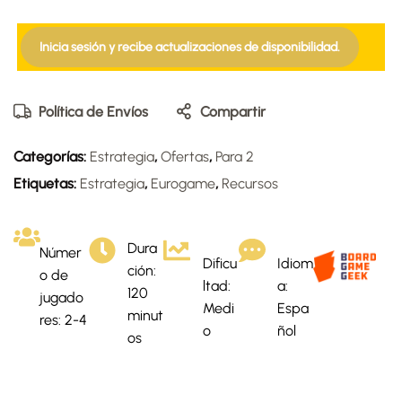
Inicia sesión y recibe actualizaciones de disponibilidad.
Política de Envíos
Compartir
Categorías:
Estrategia
,
Ofertas
,
Para 2
Etiquetas:
Estrategia
,
Eurogame
,
Recursos
Dura
Númer
Dificu
Idiom
ción:
o de
ltad:
a:
120
jugado
Medi
Espa
minut
res: 2-4
o
ñol
os