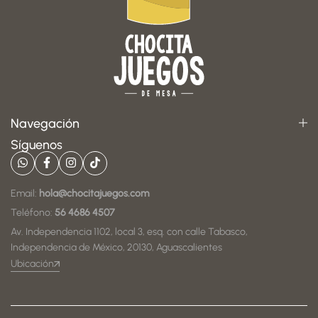
Navegación
Síguenos
Email:
hola@chocitajuegos.com
Teléfono:
56 4686 4507
Av. Independencia 1102, local 3, esq. con calle Tabasco,
Independencia de México, 20130, Aguascalientes
Ubicación