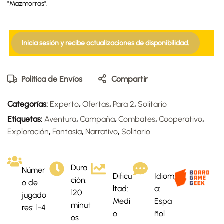
"Mazmorras".
Inicia sesión y recibe actualizaciones de disponibilidad.
Política de Envíos
Compartir
Categorías:
Experto
,
Ofertas
,
Para 2
,
Solitario
Etiquetas:
Aventura
,
Campaña
,
Combates
,
Cooperativo
,
Exploración
,
Fantasía
,
Narrativo
,
Solitario
Dura
Númer
Dificu
Idiom
ción:
o de
ltad:
a:
120
jugado
Medi
Espa
minut
res: 1-4
o
ñol
os